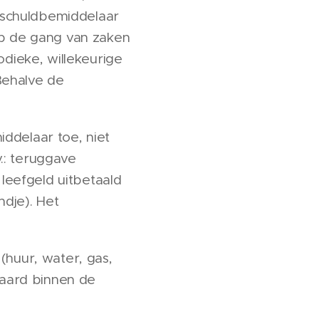
 schuldbemiddelaar
op de gang van zaken
odieke, willekeurige
Behalve de
ddelaar toe, niet
.: teruggave
 leefgeld uitbetaald
ndje). Het
(huur, water, gas,
eraard binnen de