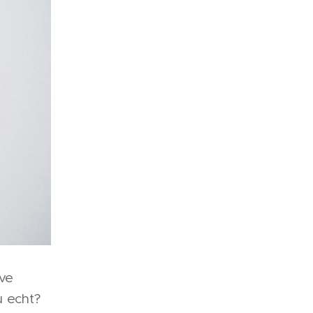
eve
u echt?