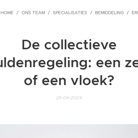
HOME
ONS TEAM
SPECIALISATIES
BEMIDDELING
ER
De collectieve
uldenregeling: een z
of een vloek?
26-04-2024