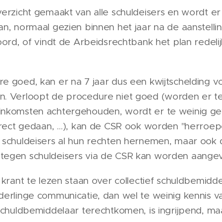
erzicht gemaakt van alle schuldeisers en wordt er
n, normaal gezien binnen het jaar na de aanstellin
oord, of vindt de Arbeidsrechtbank het plan redeli
e goed, kan er na 7 jaar dus een kwijtschelding v
. Verloopt de procedure niet goed (worden er te
inkomsten achtergehouden, wordt er te weinig ge
rrect gedaan, …), kan de CSR ook worden "herroepe
 schuldeisers al hun rechten hernemen, maar ook d
tegen schuldeisers via de CSR kan worden aange
 krant te lezen staan over collectief schuldbemid
derlinge communicatie, dan wel te weinig kennis va
 schuldbemiddelaar terechtkomen, is ingrijpend, ma