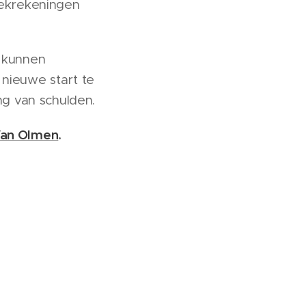
iekrekeningen
t kunnen
nieuwe start te
ng van schulden.
Van Olmen
.